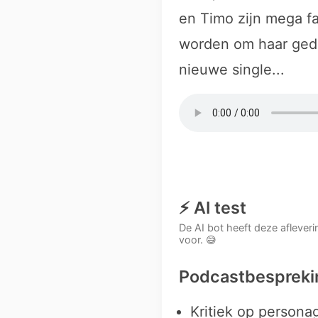
en Timo zijn mega fa
worden om haar gedr
nieuwe single...
⚡ AI test
De AI bot heeft deze aflever
voor. 😅
Podcastbesprekin
Kritiek op personag