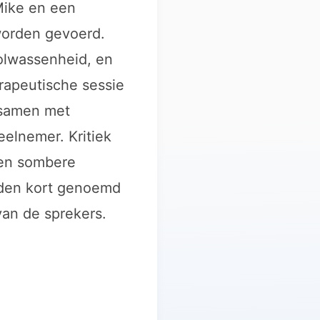
Mike en een
worden gevoerd.
olwassenheid, en
rapeutische sessie
, samen met
eelnemer. Kritiek
een sombere
orden kort genoemd
van de sprekers.