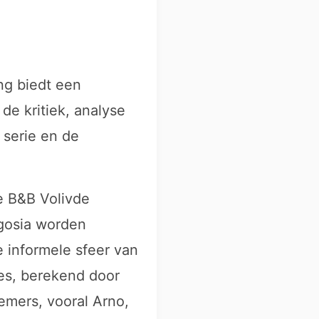
ng biedt een
de kritiek, analyse
 serie en de
e B&B Volivde
gosia worden
 informele sfeer van
ges, berekend door
emers, vooral Arno,